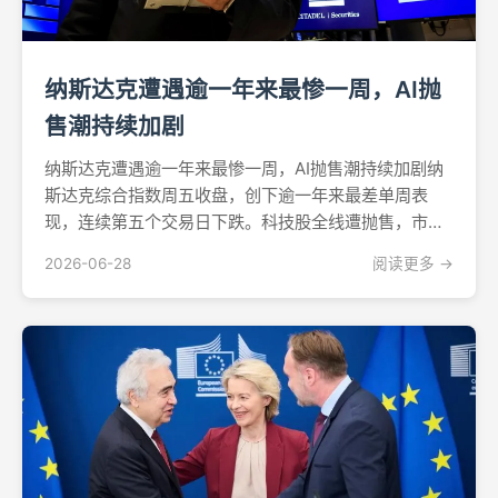
纳斯达克遭遇逾一年来最惨一周，AI抛
售潮持续加剧
纳斯达克遭遇逾一年来最惨一周，AI抛售潮持续加剧纳
斯达克综合指数周五收盘，创下逾一年来最差单周表
现，连续第五个交易日下跌。科技股全线遭抛售，市场
对数千亿美元人工智能投入究竟何时能转化为实际回报
2026-06-28
阅读更多 →
的疑虑与日俱增。截至6月26日当周，纳斯达克指数累
计下跌4.6%，标普500指数跌幅为2%。软件及云计算板
块...