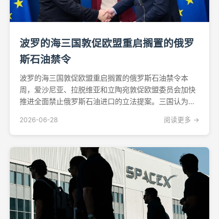
波罗的海三国敦促欧盟重启搁置的俄罗
斯石油禁令
波罗的海三国敦促欧盟重启搁置的俄罗斯石油禁令本
周，爱沙尼亚、拉脱维亚和立陶宛敦促欧盟委员会加快
推进全面禁止俄罗斯石油进口的立法提案。三国认为，
此前因霍尔木兹海峡封锁可能引发能源危机的担忧并未
2026-06-28
阅读更多 →
成真，不应再成为拖延的借口。据《金融时报》报道，
上述呼吁是在周四布鲁塞尔举行的欧盟能源部长会议上
提出的。波罗的...