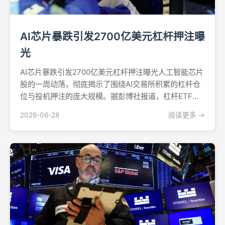
AI芯片暴跌引发2700亿美元杠杆押注曝
光
AI芯片暴跌引发2700亿美元杠杆押注曝光人工智能芯片
股的一周动荡，彻底揭示了围绕AI交易所积累的杠杆仓
位与投机押注的庞大规模。据彭博社报道，杠杆ETF与
结构性产品构成的生态系统管理资产总规模已超过2700
2026-06-28
阅读更多 →
亿美元。这些仓位的集中平仓引发连锁反应，冲击从首
尔蔓延至纽约，散户投资者损失惨重，与迈克尔·塞...