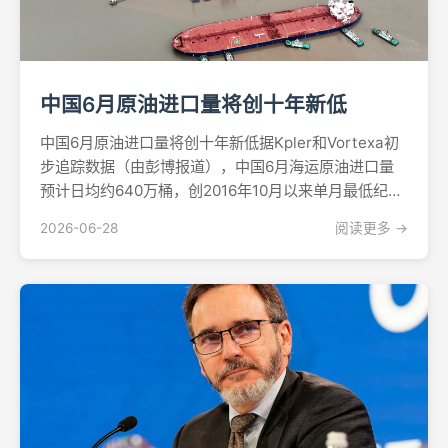
中国6月原油进口量将创十年新低
中国6月原油进口量将创十年新低据Kpler和Vortexa初
步追踪数据（由彭博报道），中国6月海运原油进口量
预计日均约640万桶，创2016年10月以来单月最低纪
录，延续了已重塑全球能源市场格局的急剧下滑趋势。
2026-06-28
阅读更多 →
该数据较5月下降约8%，较伊朗战争实际封锁霍尔木兹
海峡商业航运前的2月冲突前水平更是骤降逾...