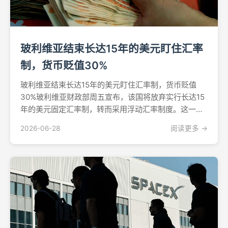
玻利维亚结束长达15年的美元盯住汇率
制，货币贬值30%
玻利维亚结束长达15年的美元盯住汇率制，货币贬值
30%玻利维亚财政部周五宣布，该国将放弃实行长达15
年的美元固定汇率制，转而采用浮动汇率制度。这一里
程碑式的政策转变旨在恢复宏观经济稳定——此前持续
2026-06-28
阅读更多 →
逾50天的抗议活动使这个安第斯山脉国家的经济陷入停
滞。据路透社报道，央行将官方汇率定于周一起调整为
每美元...