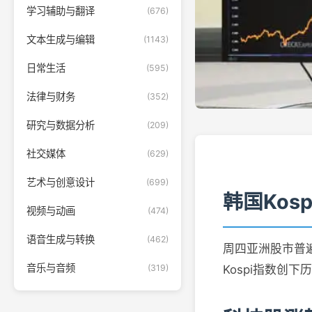
学习辅助与翻译
(676)
文本生成与编辑
(1143)
日常生活
(595)
法律与财务
(352)
研究与数据分析
(209)
社交媒体
(629)
艺术与创意设计
(699)
韩国Kos
视频与动画
(474)
语音生成与转换
(462)
周四亚洲股市普遍上
音乐与音频
(319)
Kospi指数创