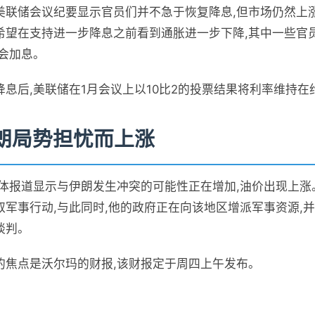
美联储会议纪要显示官员们并不急于恢复降息,但市场仍然上涨
希望在支持进一步降息之前看到通胀进一步下降,其中一些官
会加息。
息后,美联储在1月会议上以10比2的投票结果将利率维持在约
朗局势担忧而上涨
媒体报道显示与伊朗发生冲突的可能性正在增加,油价出现上
取军事行动,与此同时,他的政府正在向该地区增派军事资源,
谈判。
的焦点是沃尔玛的财报,该财报定于周四上午发布。