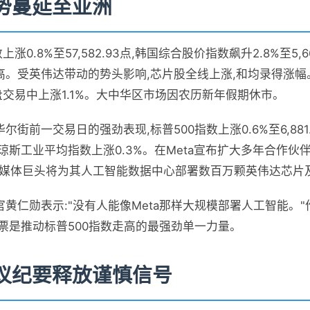
势蔓延至亚洲
涨0.8%至57,582.93点,韩国综合股价指数飙升2.8%至5,6
高。受英伟达带动的势头影响,芯片股全线上涨,和均录得涨幅
盘交易中上涨1.1%。大中华区市场因农历新年假期休市。
街前一交易日的强劲表现,标普500指数上涨0.6%至6,881
道琼斯工业平均指数上涨0.3%。在Meta宣布扩大多年合作伙
社交媒体巨头将为其人工智能数据中心部署数百万颗英伟达芯片
黄仁勋表示:"没有人能像Meta那样大规模部署人工智能。
票是推动标普500指数走高的最强劲单一力量。
议纪要释放谨慎信号