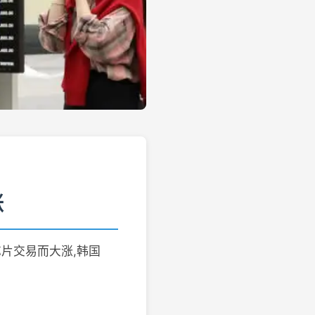
涨
大芯片交易而大涨,韩国