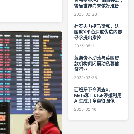
奥特曼称AGI"相当接近",
警告世界尚未做好准备
2026-02-23
杜罗夫力挺马斯克，法
国就X平台深度伪造内容
寻求提出指控
2026-05-11
蓝枭资本动荡与英国贷
款机构倒闭震动私募信
贷行业
2026-02-28
西班牙下令调查X、
Meta和TikTok涉嫌利用
AI生成儿童虐待图像
2026-02-18