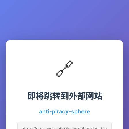
🔗
即将跳转到外部网站
anti-piracy-sphere
https://preview--anti-piracy-sphere.lovable.