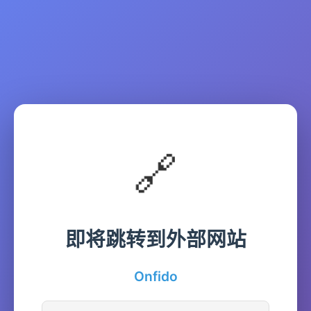
🔗
即将跳转到外部网站
Onfido