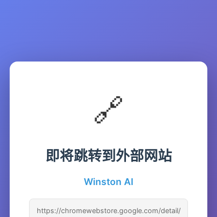
🔗
即将跳转到外部网站
Winston AI
https://chromewebstore.google.com/detail/