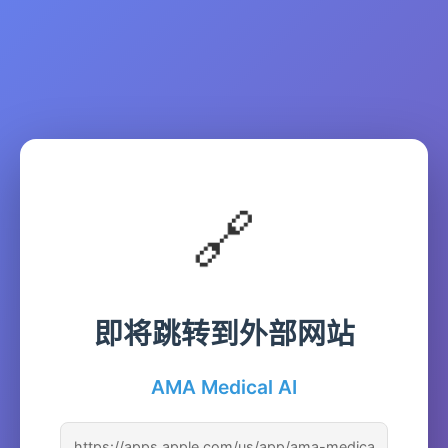
🔗
即将跳转到外部网站
AMA Medical AI
https://apps.apple.com/us/app/ama-medica