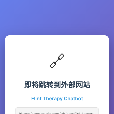
🔗
即将跳转到外部网站
Flint Therapy Chatbot
https://apps.apple.com/gb/app/flint-therapy