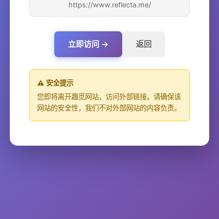
https://www.reflecta.me/
立即访问 →
返回
⚠️ 安全提示
您即将离开趣觅网站，访问外部链接。请确保该
网站的安全性，我们不对外部网站的内容负责。