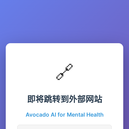
🔗
即将跳转到外部网站
Avocado AI for Mental Health