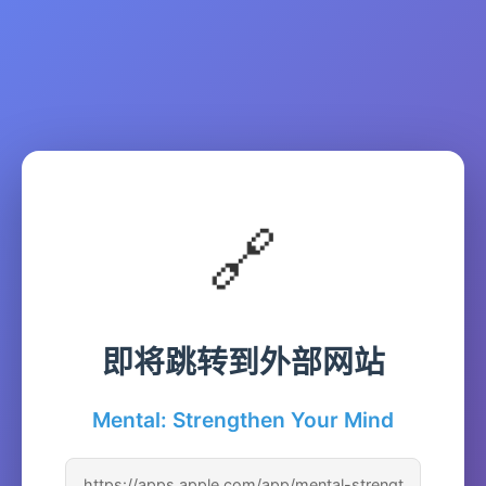
🔗
即将跳转到外部网站
Mental: Strengthen Your Mind
https://apps.apple.com/app/mental-strengt