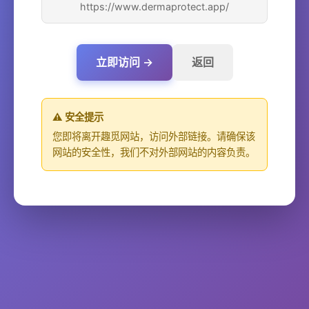
https://www.dermaprotect.app/
立即访问 →
返回
⚠️ 安全提示
您即将离开趣觅网站，访问外部链接。请确保该
网站的安全性，我们不对外部网站的内容负责。