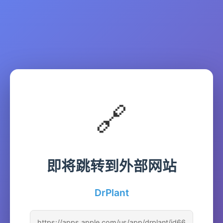
🔗
即将跳转到外部网站
DrPlant
https://apps.apple.com/us/app/drplant/id66