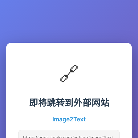
🔗
即将跳转到外部网站
Image2Text
https://apps.apple.com/us/app/image2text-