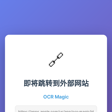
🔗
即将跳转到外部网站
OCR Magic
https://apps.apple.com/us/app/ocr-magic/id