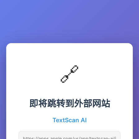
🔗
即将跳转到外部网站
TextScan AI
https://apps.apple.com/us/app/textscan-ai/i