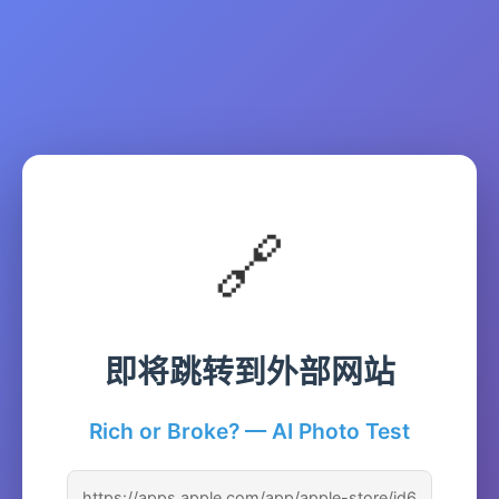
🔗
即将跳转到外部网站
Rich or Broke? — AI Photo Test
https://apps.apple.com/app/apple-store/id6