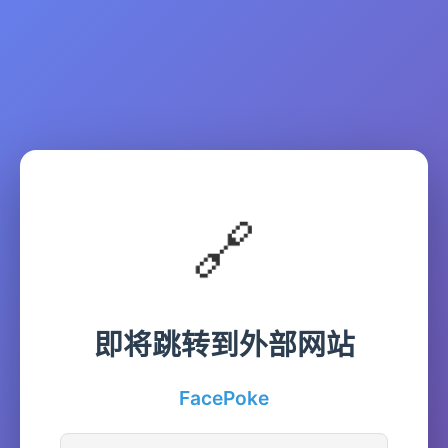
🔗
即将跳转到外部网站
FacePoke