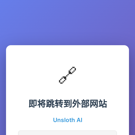
🔗
即将跳转到外部网站
Unsloth AI