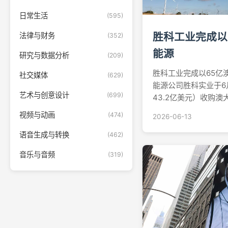
日常生活
(595)
胜科工业完成以
法律与财务
(352)
能源
研究与数据分析
(209)
胜科工业完成以65亿
社交媒体
(629)
能源公司胜科实业于6
艺术与创意设计
(699)
43.2亿美元）收购
塔能源的交易，成为
视频与动画
(474)
2026-06-13
事业并购案之一。六
2025年12月首次
语音生成与转换
(462)
周大福...
音乐与音频
(319)