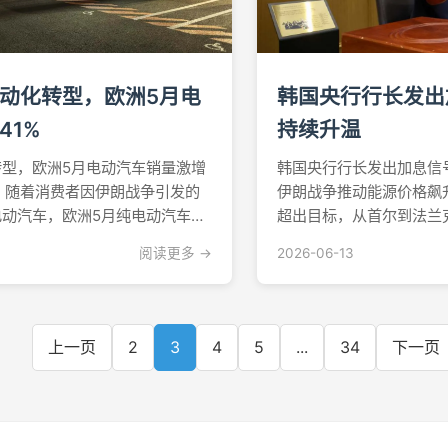
动化转型，欧洲5月电
韩国央行行长发出
41%
持续升温
型，欧洲5月电动汽车销量激增
韩国央行行长发出加息信
析，随着消费者因伊朗战争引发的
伊朗战争推动能源价格飙
动汽车，欧洲5月纯电动汽车注
超出目标，从首尔到法兰
此次增速延续了一轮持续加速的趋
紧缩的货币政策。周五，
阅读更多 →
2026-06-13
联合打击伊朗后，布伦特原油价
已到；与此同时，德国联
，欧洲汽油价格大幅攀升，电动汽
通胀率将在2027年前持
平。韩国准备收紧货币政..
上一页
2
3
4
5
...
34
下一页