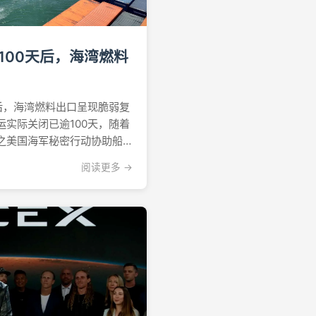
100天后，海湾燃料
后，海湾燃料出口呈现脆弱复
实际关闭已逾100天，随着
之美国海军秘密行动协助船
斯湾精炼燃料出口正呈现出
阅读更多 →
达市场来自Kpler和
示，6月第一周，沙特阿拉伯经