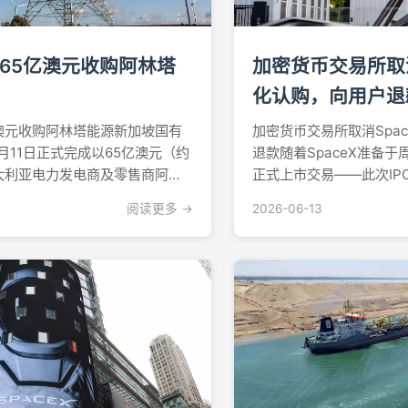
65亿澳元收购阿林塔
加密货币交易所取消S
化认购，向用户退
澳元收购阿林塔能源新加坡国有
加密货币交易所取消Spac
月11日正式完成以65亿澳元（约
退款随着SpaceX准备于
澳大利亚电力发电商及零售商阿林
正式上市交易——此次IP
澳大利亚近年来规模最大的公用
首次公开募股——加密市
阅读更多 →
2026-06-13
个月的收购完成之路这笔交易于
舞台：上市前72小时内，
宣布，胜科工业以全现金方式从香港
额超过10亿美元。这些合成