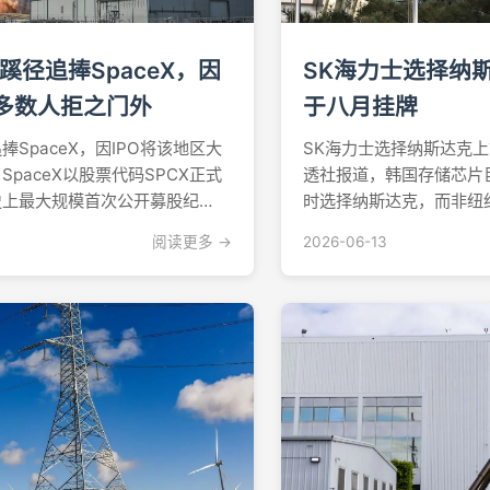
径追捧SpaceX，因
SK海力士选择纳
大多数人拒之门外
于八月挂牌
SpaceX，因IPO将该地区大
SK海力士选择纳斯达克
paceX以股票代码SPCX正式
透社报道，韩国存储芯片巨
史上最大规模首次公开募股纪
时选择纳斯达克，而非纽
资者大多被拒于这笔750亿美元
住投资者对AI相关股票
阅读更多 →
2026-06-13
寻求间接"蹭涨"的替代方式。门
市。以科技为本的归属之
彭博社报道，在亚太地区，日本
透社透露，SK海力士选
市，认为这个以科...