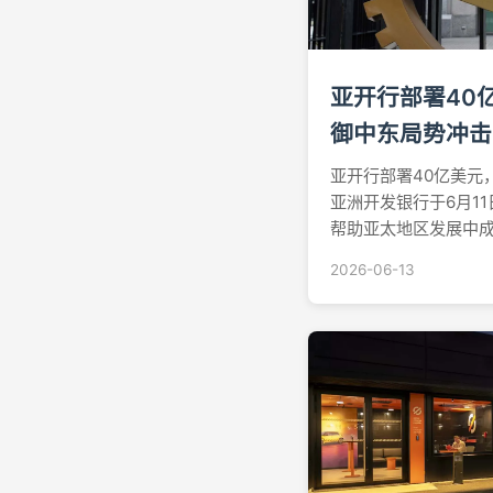
亚开行部署40
御中东局势冲击
亚开行部署40亿美元
亚洲开发银行于6月1
帮助亚太地区发展中
经济冲击。此次一揽
2026-06-13
大的危机应对举措之
应、粮食进口、汇款
援助规模在援助...