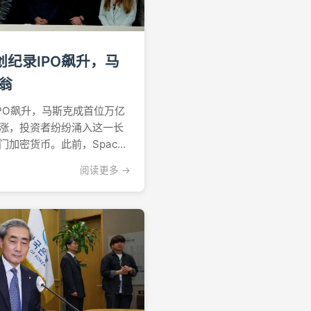
创纪录IPO飙升，马
翁
IPO飙升，马斯克成首位万亿
上涨，投资者纷纷涌入这一长
门加密货币。此前，SpaceX
开募股中股价飙升，马斯克
阅读更多 →
美元大关。该代币在本交易
附近徘徊，随后涨向0.0...