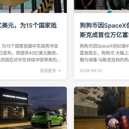
亿美元，为15个国家抵
狗狗币因SpaceX
斯克成首位万亿富
，为15个国家抵御中东局势冲击
狗狗币因SpaceX创纪录
1日宣布，将提供40亿美元融资，
富翁周五，狗狗币 大幅
成员国应对中东持续冲突带来的
期与埃隆·马斯克挂钩的热
子方案是该多边贷款机构规模最
在史上规模最大的首次公
阅读更多 →
2026-06-13
一，重点针对政府财政、能源供
的净资产也随之突破万亿
及旅游收入等方面所受的冲击。
日开盘前一直在0.085美元