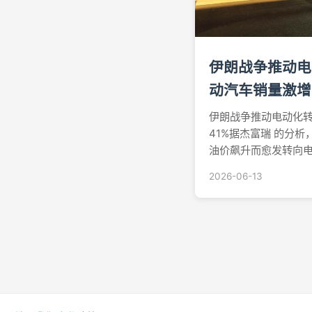
伊朗战争推动电
动汽车销量激增
伊朗战争推动电动化转
41%据杰富瑞 的分
油价飙升而愈发转向电
册量同比激增41%。
2026-06-13
势——自2月下旬美以
格突破每桶100美元
车需求...