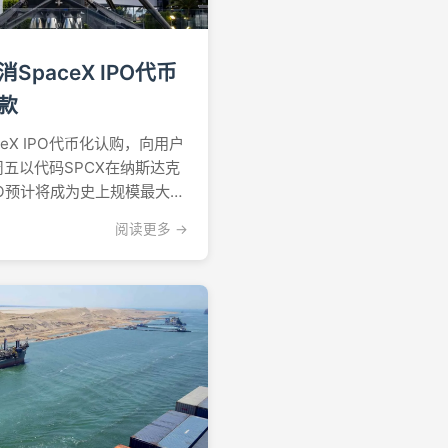
paceX IPO代币
款
eX IPO代币化认购，向用户
周五以代码SPCX在纳斯达克
O预计将成为史上规模最大的
场意外成为价格发现的核心
阅读更多 →
与SPCX挂钩的永续合约交易
合约不赋予持有人...