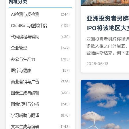
网址分类
AI检测与反检测
(244)
亚洲投资者另辟蹊
ChatBot与虚拟伴侣
(105)
IPO将该地区
代码编程与辅助
(439)
亚洲投资者另辟蹊径追捧
多数人拒之门外周五，S
企业管理
(342)
登陆纳斯达克，创下
办公与生产力
(703)
录。然而，亚洲各地投
2026-06-13
的交易门外，只能纷纷
医疗与健康
(157)
外张望，无缘入局据
和...
商业营销与广告
(726)
图像生成与编辑
(450)
图像识别与分析
(245)
学习辅助与翻译
(676)
文本生成与编辑
(1143)