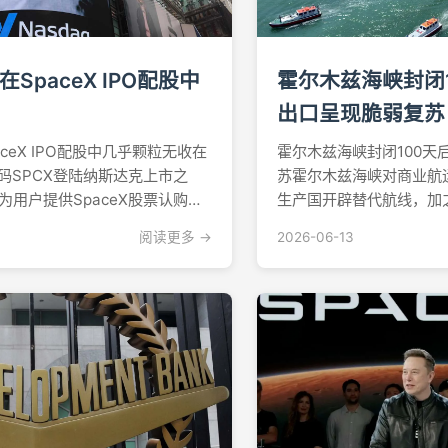
SpaceX IPO配股中
霍尔木兹海峡封闭
出口呈现脆弱复苏
ceX IPO配股中几乎颗粒无收在
霍尔木兹海峡封闭100天
代码SPCX登陆纳斯达克上市之
苏霍尔木兹海峡对商业航运
为用户提供SpaceX股票认购渠
生产国开辟替代航线，加
却发现自己几乎被完全拒之门外
只通过这片争议水域，波
阅读更多 →
2026-06-13
分配额都分配给了传统经纪商和
初步复苏迹象。改道物资抵
获得任何分配份额By...
Vortexa的航运数据显
由红海港...