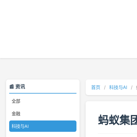
📰 资讯
首页
/
科技与AI
/
全部
金融
蚂蚁集
科技与AI