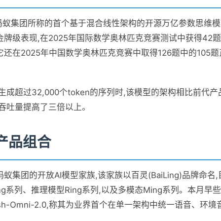
-1T 是蚂蚁集团所称的首个基于混合线性架构的开源万亿参数思
牌级表现,在2025年国际数学奥林匹克竞赛测试中获得42
还在2025年中国数学奥林匹克竞赛中取得126题中的105
生成超过32,000个token的序列时,该模型的架构相比前
成吞吐量提高了三倍以上。
产品组合
蚁集团的开放AI模型家族,该家族以百灵(BaiLing)品牌命
ng系列、推理模型Ring系列,以及多模态Ming系列。本月早些
lash-Omni-2.0,称其为业界首个在单一架构中统一语音、