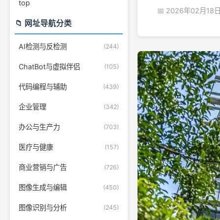
top
📅 2026年02月18
📁 网址导航分类
AI检测与反检测
(244)
ChatBot与虚拟伴侣
(105)
代码编程与辅助
(439)
企业管理
(342)
办公与生产力
(703)
医疗与健康
(157)
商业营销与广告
(726)
图像生成与编辑
(450)
图像识别与分析
(245)