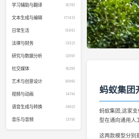
学习辅助与翻译
(676)
文本生成与编辑
(1143)
日常生活
(595)
法律与财务
(352)
研究与数据分析
(209)
社交媒体
(629)
艺术与创意设计
(699)
蚂蚁集团
视频与动画
(474)
语音生成与转换
(462)
蚂蚁集团,这家支
音乐与音频
(319)
型在通向通用人
这两款模型分别是 L