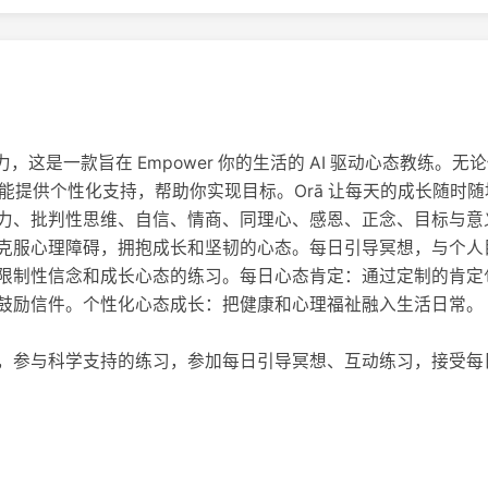
潜力，这是一款旨在 Empower 你的生活的 AI 驱动心态教练
s 都能提供个性化支持，帮助你实现目标。Orā 让每天的成长随
力、批判性思维、自信、情商、同理心、感恩、正念、目标与意
克服心理障碍，拥抱成长和坚韧的心态。每日引导冥想，与个人
限制性信念和成长心态的练习。每日心态肯定：通过定制的肯定
鼓励信件。个性化心态成长：把健康和心理福祉融入生活日常。
，参与科学支持的练习，参加每日引导冥想、互动练习，接受每