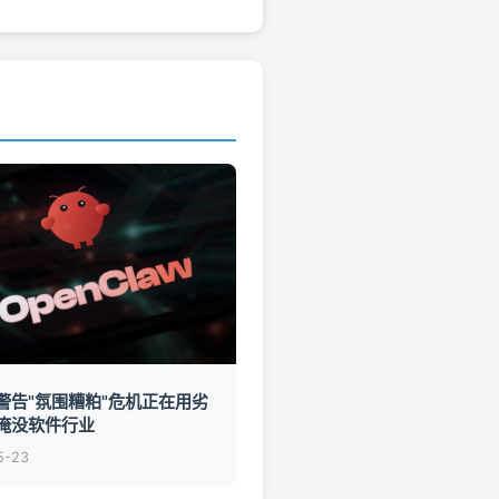
驱警告"氛围糟粕"危机正在用劣
淹没软件行业
5-23