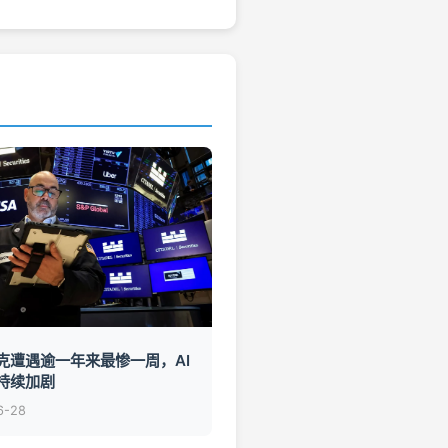
克遭遇逾一年来最惨一周，AI
持续加剧
6-28