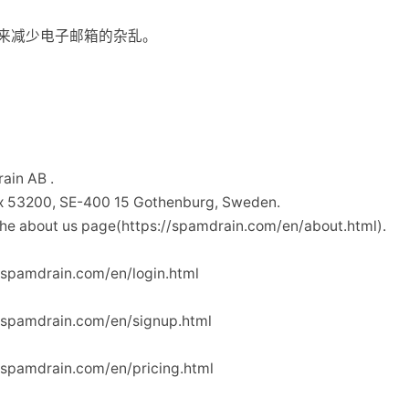
来减少电子邮箱的杂乱。
？
in AB .
3200, SE-400 15 Gothenburg, Sweden.
bout us page(https://spamdrain.com/en/about.html).
pamdrain.com/en/login.html
spamdrain.com/en/signup.html
pamdrain.com/en/pricing.html