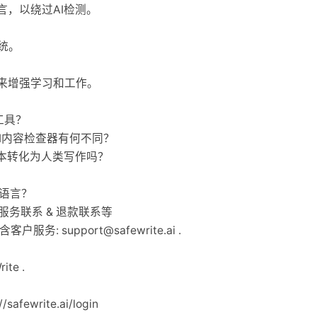
言，以绕过AI检测。
统。
测来增强学习和工作。
测工具？
他AI内容检查器有何不同？
GPT文本转化为人类写作吗？
少种语言？
 客户服务联系 & 退款联系等
邮箱含客户服务:
support@safewrite.ai
.
ite .
safewrite.ai/login