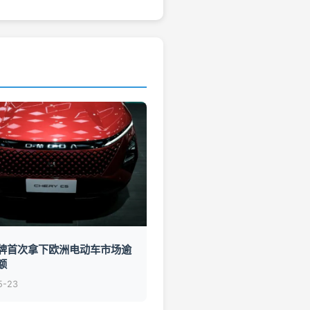
牌首次拿下欧洲电动车市场逾
额
5-23