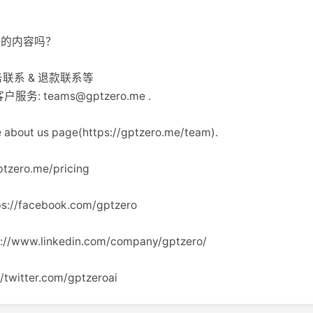
生成的内容吗？
服务联系 & 退款联系等
客户服务:
teams@gptzero.me
.
ut us page(https://gptzero.me/team).
tzero.me/pricing
s://facebook.com/gptzero
://www.linkedin.com/company/gptzero/
/twitter.com/gptzeroai