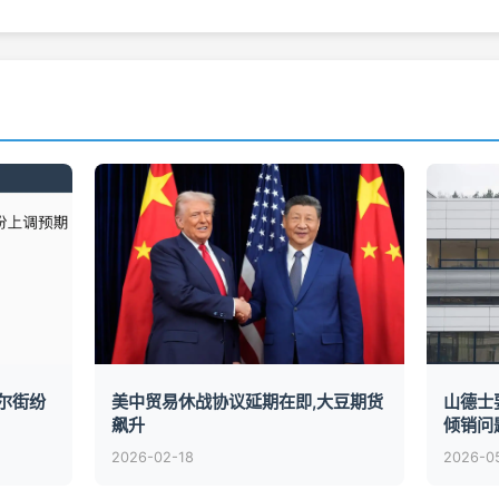
华尔街纷
美中贸易休战协议延期在即,大豆期货
山德士
飙升
倾销问
2026-02-18
2026-0