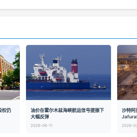
股权仍
油价在霍尔木兹海峡航运信号提振下
沙特阿
大幅反弹
Jafu
2026-06-11
2026-0