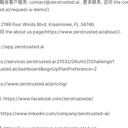
支持邮箱含客户服务:
contact@zerotrusted.ai
. 更多联系, 访问 the con
ed.ai/request-a-demo/)
98 Four Winds Blvd. Kissimmee, FL 34746.
he about us page(https://www.zerotrusted.ai/about/).
//app.zerotrusted.ai
://services.zerotrusted.ai:21032/OAuth/ZtChallenge?
trusted.ai/dashboard&signUpPlanPreference=2
://www.zerotrusted.ai/pricing/
 https://www.facebook.com/zerotrustedai/
 https://www.linkedin.com/company/zerotrusted-ai/