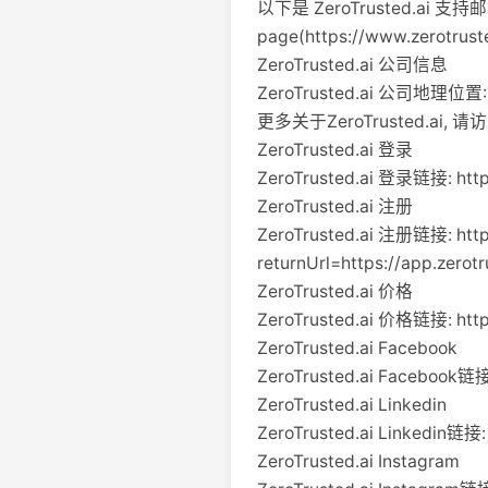
以下是 ZeroTrusted.ai 
page(https://www.zerotrust
ZeroTrusted.ai 公司信息
ZeroTrusted.ai 公司地理位置: 21
更多关于ZeroTrusted.ai, 请访问 t
ZeroTrusted.ai 登录
ZeroTrusted.ai 登录链接: http:
ZeroTrusted.ai 注册
ZeroTrusted.ai 注册链接: https
returnUrl=https://app.zero
ZeroTrusted.ai 价格
ZeroTrusted.ai 价格链接: https
ZeroTrusted.ai Facebook
ZeroTrusted.ai Facebook链接:
ZeroTrusted.ai Linkedin
ZeroTrusted.ai Linkedin链接:
ZeroTrusted.ai Instagram