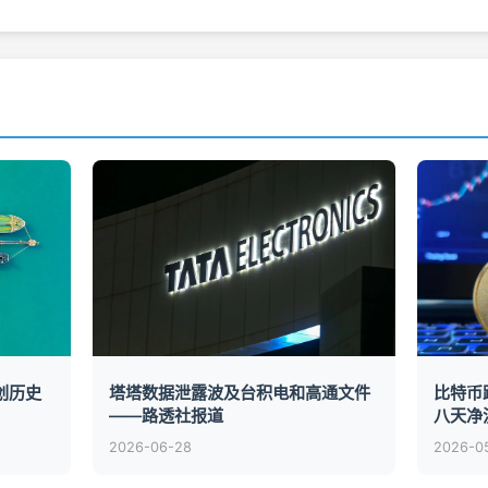
创历史
塔塔数据泄露波及台积电和高通文件
比特币
——路透社报道
八天净
2026-06-28
2026-0