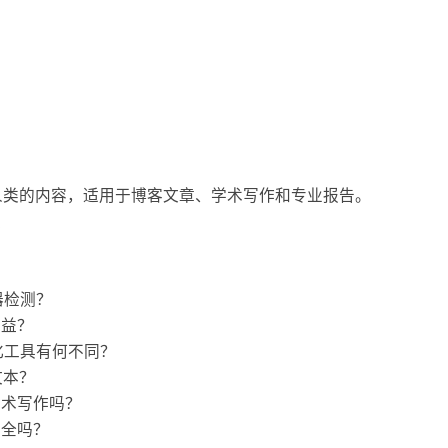
似人类的内容，适用于博客文章、学术写作和专业报告。
题
测器检测？
受益？
 人性化工具有何不同？
文本？
于学术写作吗？
中安全吗？