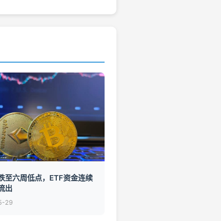
跌至六周低点，ETF资金连续
流出
5-29