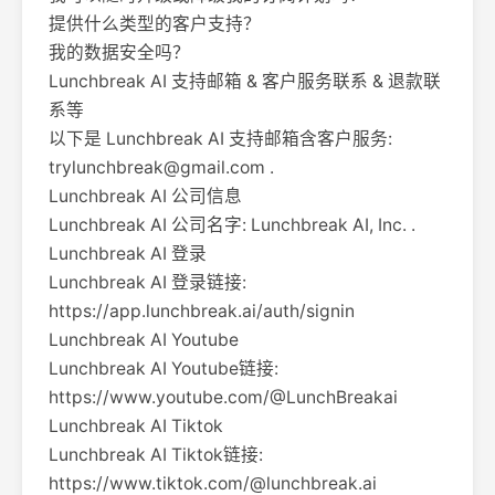
提供什么类型的客户支持？
我的数据安全吗？
Lunchbreak AI 支持邮箱 & 客户服务联系 & 退款联
系等
以下是 Lunchbreak AI 支持邮箱含客户服务:
trylunchbreak@gmail.com
.
Lunchbreak AI 公司信息
Lunchbreak AI 公司名字: Lunchbreak AI, Inc. .
Lunchbreak AI 登录
Lunchbreak AI 登录链接:
https://app.lunchbreak.ai/auth/signin
Lunchbreak AI Youtube
Lunchbreak AI Youtube链接:
https://www.youtube.com/@LunchBreakai
Lunchbreak AI Tiktok
Lunchbreak AI Tiktok链接:
https://www.tiktok.com/@lunchbreak.ai