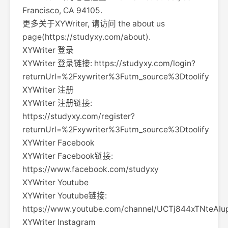
Francisco, CA 94105.
更多关于XYWriter, 请访问 the about us
page(https://studyxy.com/about).
XYWriter 登录
XYWriter 登录链接: https://studyxy.com/login?
returnUrl=%2Fxywriter%3Futm_source%3Dtoolify
XYWriter 注册
XYWriter 注册链接:
https://studyxy.com/register?
returnUrl=%2Fxywriter%3Futm_source%3Dtoolify
XYWriter Facebook
XYWriter Facebook链接:
https://www.facebook.com/studyxy
XYWriter Youtube
XYWriter Youtube链接:
https://www.youtube.com/channel/UCTj844xTNteAI
XYWriter Instagram