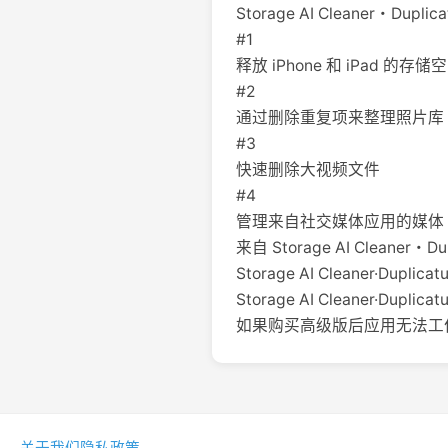
Storage AI Cleaner・Dupl
#1
释放 iPhone 和 iPad 的存储
#2
通过删除重复项来整理照片库
#3
快速删除大视频文件
#4
管理来自社交媒体应用的媒体
来自 Storage AI Cleaner・
Storage AI Cleaner·Dup
Storage AI Cleaner·Dupl
如果购买高级版后应用无法工