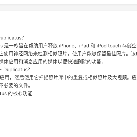
uplicatus？
uplicatus 是一款旨在帮助用户释放 iPhone、iPad 和 iPod to
它使用神经网络来检测相似照片，使用户能够保留最佳照片。该
媒体应用和消息应用的媒体以便快速删除的功能。
・Duplicatus？
e 下载该应用，然后使用它扫描照片库中的重复或相似照片及大视频
不必要的文件。
icatus 的核心功能