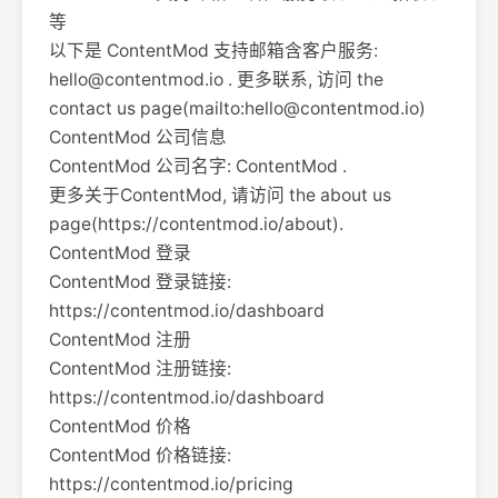
等
以下是 ContentMod 支持邮箱含客户服务:
hello@contentmod.io
. 更多联系, 访问 the
contact us page(mailto:
hello@contentmod.io
)
ContentMod 公司信息
ContentMod 公司名字: ContentMod .
更多关于ContentMod, 请访问 the about us
page(https://contentmod.io/about).
ContentMod 登录
ContentMod 登录链接:
https://contentmod.io/dashboard
ContentMod 注册
ContentMod 注册链接:
https://contentmod.io/dashboard
ContentMod 价格
ContentMod 价格链接:
https://contentmod.io/pricing