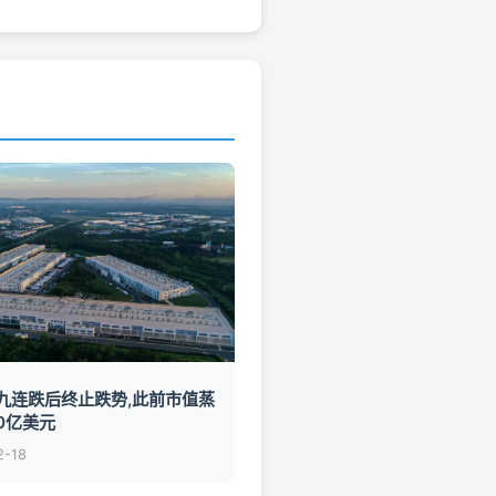
九连跌后终止跌势,此前市值蒸
0亿美元
2-18