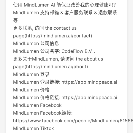
使用 MindLumen AI 能保证改善我的心理健康吗？
MindLumen 支持邮箱 & 客户服务联系 & 退款联系
等
更多联系, 访问 the contact us
page(https://mindlumen.ai/contact)
MindLumen 公司信息
MindLumen 公司名字: CodeFlow B.V. .
更多关于MindLumen, 请访问 the about us
page(https://mindlumen.ai/about).
MindLumen 登录
MindLumen 登录链接: https://app.mindpeace.ai
MindLumen 价格
MindLumen 价格链接: https://app.mindpeace.ai
MindLumen Facebook
MindLumen Facebook链接:
https://www.facebook.com/people/MindLumen/615
MindLumen Tiktok