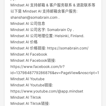
Mindset AI 支持邮箱 & 客户服务联系 & 退款联系等
以下是 Mindset AI 支持邮箱含客户服务:
shanshan@somabrain.com
.
Mindset AI 公司信息
Mindset AI 公司名字: Somabrain Oy .
Mindset AI 公司地理位置: Helsinki, Finland.
Mindset AI 价格
Mindset AI 价格链接: https://somabrain.com/
Mindset AI Facebook
Mindset AI Facebook链接:
https://www.facebook.com/tr?
id=1379848779286876&ev=PageView&noscript=1
Mindset AI Youtube
Mindset AI Youtube链接:
https://www.youtube.com/@app.mindset
Mindset AI Tiktok
Mindset AI Tiktok链接: