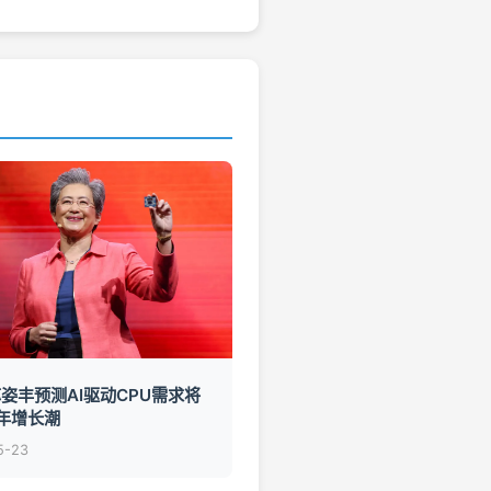
苏姿丰预测AI驱动CPU需求将
年增长潮
5-23