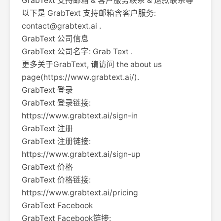
GrabText 支持邮箱 & 客户服务联系 & 退款联系等
以下是 GrabText 支持邮箱含客户服务:
contact@grabtext.ai
.
GrabText 公司信息
GrabText 公司名字: Grab Text .
更多关于GrabText, 请访问 the about us
page(https://www.grabtext.ai/).
GrabText 登录
GrabText 登录链接:
https://www.grabtext.ai/sign-in
GrabText 注册
GrabText 注册链接:
https://www.grabtext.ai/sign-up
GrabText 价格
GrabText 价格链接:
https://www.grabtext.ai/pricing
GrabText Facebook
GrabText Facebook链接: