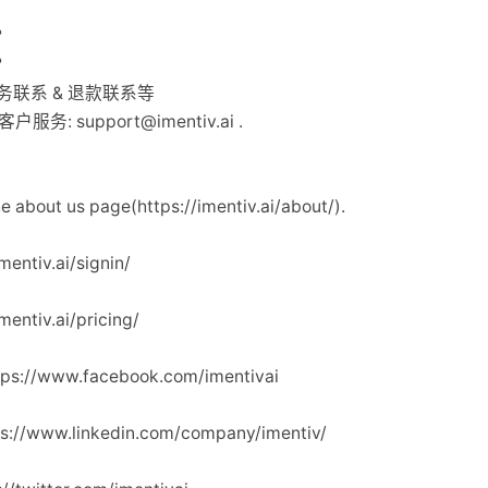
？
？
户服务联系 & 退款联系等
箱含客户服务:
support@imentiv.ai
.
.
out us page(https://imentiv.ai/about/).
entiv.ai/signin/
entiv.ai/pricing/
tps://www.facebook.com/imentivai
ps://www.linkedin.com/company/imentiv/