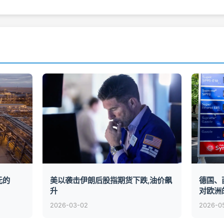
元的
美以袭击伊朗后股指期货下跌,油价飙
德国、
升
对欧洲
2026-03-02
2026-0