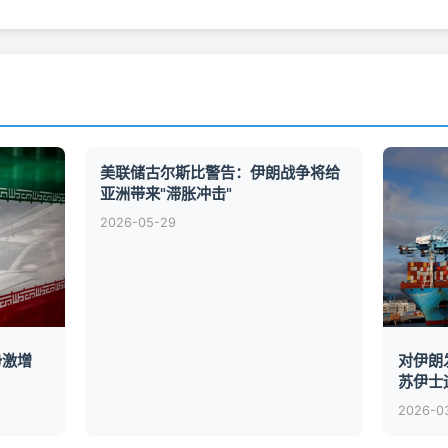
美联储古尔斯比警告：伊朗战争将给
亚洲带来"滞胀冲击"
2026-05-29
势激增
对伊朗
苏伊士
2026-0