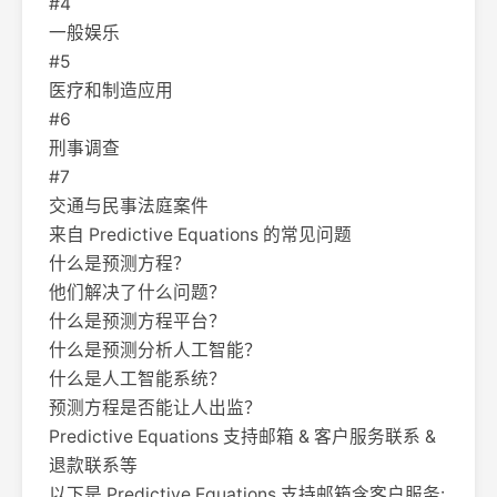
#4
一般娱乐
#5
医疗和制造应用
#6
刑事调查
#7
交通与民事法庭案件
来自 Predictive Equations 的常见问题
什么是预测方程？
他们解决了什么问题？
什么是预测方程平台？
什么是预测分析人工智能？
什么是人工智能系统？
预测方程是否能让人出监？
Predictive Equations 支持邮箱 & 客户服务联系 &
退款联系等
以下是 Predictive Equations 支持邮箱含客户服务: