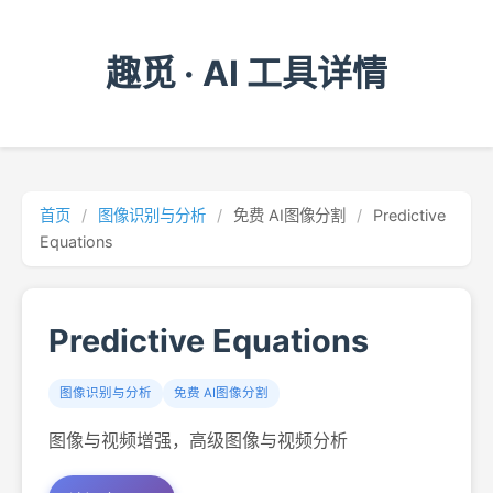
趣觅 · AI 工具详情
首页
/
图像识别与分析
/
免费 AI图像分割
/
Predictive
Equations
Predictive Equations
图像识别与分析
免费 AI图像分割
图像与视频增强，高级图像与视频分析