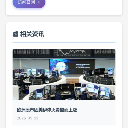
访问官网 →
📰 相关资讯
欧洲股市因美伊停火希望而上涨
2026-05-29