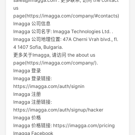
sales@imagga.com
. 更多联系, 访问 the contact
us
page(https://imagga.com/company/#contacts)
Imagga 公司信息
Imagga 公司名字: Imagga Technologies Ltd. .
Imagga 公司地理位置: 47A Cherni Vrah blvd., fl.
4 1407 Sofia, Bulgaria.
更多关于Imagga, 请访问 the about us
page(https://imagga.com/company/).
Imagga 登录
Imagga 登录链接:
https://imagga.com/auth/signin
Imagga 注册
Imagga 注册链接:
https://imagga.com/auth/signup/hacker
Imagga 价格
Imagga 价格链接: https://imagga.com/pricing
Imagga Facebook