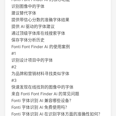
识别图像中的字体
建议替代字体
提供带信心分数的准确字体结果
提供 AI 驱动的字体建议
通过顶级字体库在线搜索字体
保存字体分析历史
Fonti Font Finder Ai 的使用案例
#1
识别设计项目中的字体
#2
为品牌和营销材料寻找类似字体
#3
快速发现在线找到的图像中的字体
来自 Fonti Font Finder Ai 的常见问题
Fonti 字体识别 AI 兼容哪些设备？
Fonti 字体识别 AI 免费使用吗？
Fonti 字体识别 AI 在识别字体方面的准确性如何？