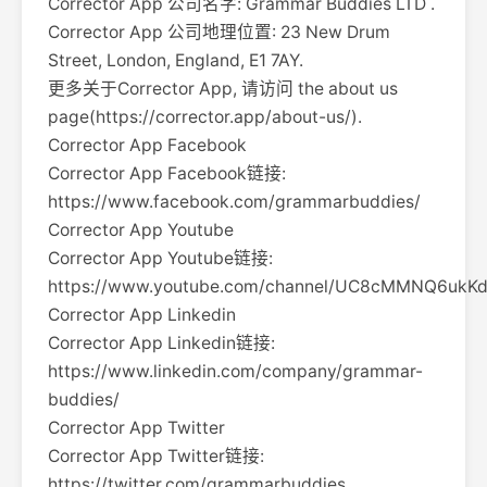
Corrector App 公司名字: Grammar Buddies LTD .
Corrector App 公司地理位置: 23 New Drum
Street, London, England, E1 7AY.
更多关于Corrector App, 请访问 the about us
page(https://corrector.app/about-us/).
Corrector App Facebook
Corrector App Facebook链接:
https://www.facebook.com/grammarbuddies/
Corrector App Youtube
Corrector App Youtube链接:
https://www.youtube.com/channel/UC8cMMNQ6ukK
Corrector App Linkedin
Corrector App Linkedin链接:
https://www.linkedin.com/company/grammar-
buddies/
Corrector App Twitter
Corrector App Twitter链接:
https://twitter.com/grammarbuddies