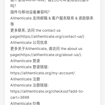
吗？
插件与移动设备兼容吗？
Aithenticate 支持邮箱 & 客户服务联系 & 退款联系
等
更多联系, 访问 the contact us
page(https://aithenticate.org/contact-us/)
Aithenticate 公司信息
更多关于Aithenticate, 请访问 the about us
page(https://aithenticate.org/about-us/).
Aithenticate 登录
Aithenticate 登录链接:
https://aithenticate.org/my-account/
Aithenticate 注册
Aithenticate 注册链接:
https://aithenticate.org/checkout?add-to-
cart=3698
Aithenticate 价格