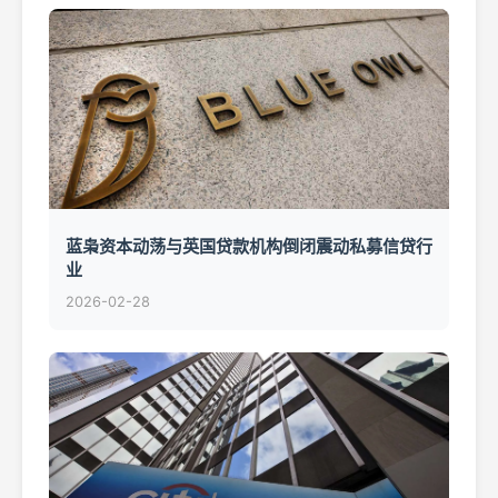
蓝枭资本动荡与英国贷款机构倒闭震动私募信贷行
业
2026-02-28