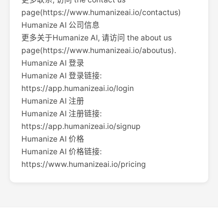
page(https://www.humanizeai.io/contactus)
Humanize AI 公司信息
更多关于Humanize AI, 请访问 the about us
page(https://www.humanizeai.io/aboutus).
Humanize AI 登录
Humanize AI 登录链接:
https://app.humanizeai.io/login
Humanize AI 注册
Humanize AI 注册链接:
https://app.humanizeai.io/signup
Humanize AI 价格
Humanize AI 价格链接:
https://www.humanizeai.io/pricing