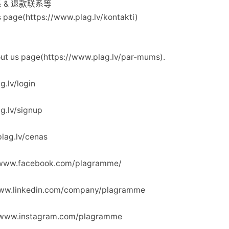
系 & 退款联系等
age(https://www.plag.lv/kontakti)
us page(https://www.plag.lv/par-mums).
.lv/login
g.lv/signup
ag.lv/cenas
/www.facebook.com/plagramme/
www.linkedin.com/company/plagramme
//www.instagram.com/plagramme