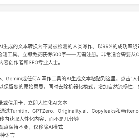
I生成的文本转换为不易被检测的人类写作。以99%的成功率绕过Turn
主要的AI检测工具。立即免费获得500字——无需注册。非常适合需要从Chat
内容创作者和SEO专业人士。
ude、Gemini或任何AI写作工具的AI生成文本粘贴到这里。点击“
以保留您的原始意思，同时去除机器化模式，增加自然流畅性，
录或信用卡，立即人性化AI文本
nitin、GPTZero、Originality.ai、Copyleaks和Writer.
0秒内获取人性化内容，而不是几分钟
观点保持不变，仅移除AI模式
多种语言