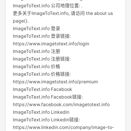
ImageToText.info 公司地理位置: .
更多关于ImageToText.info, 请访问 the about us
page().
ImageToText.info 登录
ImageToText.info 登录链接:
https://www.imagetotext.info/login
ImageToText.info 注册
ImageToText.info 注册链接:
ImageToText.info 价格
ImageToText.info 价格链接:
https://www.imagetotext.info/premium
ImageToText.info Facebook
ImageToText.info Facebook链接:
https://www.facebook.com/imagetotext.info
ImageToText.info Linkedin
ImageToText.info Linkedin链接:
https://www.linkedin.com/company/image-to-