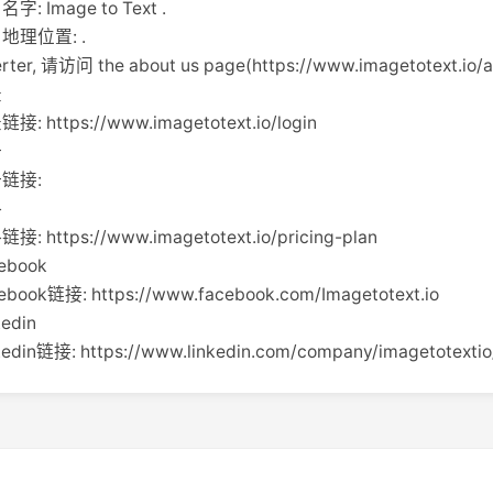
名字: Image to Text .
公司地理位置: .
er, 请访问 the about us page(https://www.imagetotext.io/a
录
链接: https://www.imagetotext.io/login
册
注册链接:
格
链接: https://www.imagetotext.io/pricing-plan
cebook
cebook链接: https://www.facebook.com/Imagetotext.io
kedin
nkedin链接: https://www.linkedin.com/company/imagetotextio