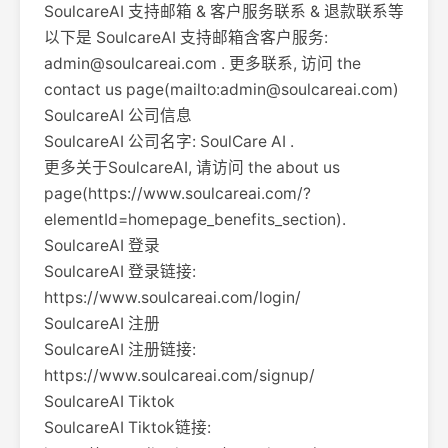
SoulcareAI 支持邮箱 & 客户服务联系 & 退款联系等
以下是 SoulcareAI 支持邮箱含客户服务:
admin@soulcareai.com
. 更多联系, 访问 the
contact us page(mailto:
admin@soulcareai.com
)
SoulcareAI 公司信息
SoulcareAI 公司名字: SoulCare AI .
更多关于SoulcareAI, 请访问 the about us
page(https://www.soulcareai.com/?
elementId=homepage_benefits_section).
SoulcareAI 登录
SoulcareAI 登录链接:
https://www.soulcareai.com/login/
SoulcareAI 注册
SoulcareAI 注册链接:
https://www.soulcareai.com/signup/
SoulcareAI Tiktok
SoulcareAI Tiktok链接: